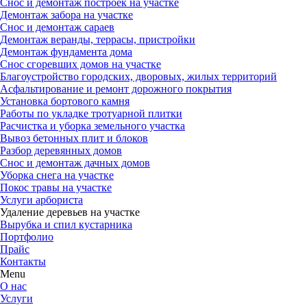
Снос и демонтаж построек на участке
Демонтаж забора на участке
Снос и демонтаж сараев
Демонтаж веранды, террасы, пристройки
Демонтаж фундамента дома
Снос сгоревших домов на участке
Благоустройство городских, дворовых, жилых территорий
Асфальтирование и ремонт дорожного покрытия
Установка бортового камня
Работы по укладке тротуарной плитки
Расчистка и уборка земельного участка
Вывоз бетонных плит и блоков
Разбор деревянных домов
Снос и демонтаж дачных домов
Уборка снега на участке
Покос травы на участке
Услуги арбориста
Удаление деревьев на участке
Вырубка и спил кустарника
Портфолио
Прайс
Контакты
Menu
О нас
Услуги